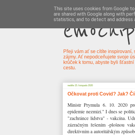
This site uses cookies from Google to 
are shared with Google along with per
emocnip
statistics, and to detect and address 
Přeji vám ať se cítíte inspirovaní
zájmy. Ať nepodceňujete svoje úsp
krůček k tomu, abyste byli šťastní
cestu.
neděle 15. listopadu 2020
Očkovat proti Covid? Jak? 
Ministr Prymula 6. 10. 2020 pr
epidemie nezmizí." I dnes se politi
"zachránce lidstva" - vakcína. Udrž
zázračným řešením -plošnou vak
direktivním a autoritářským způsob