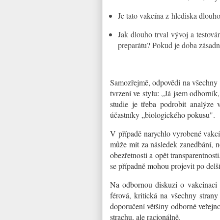
Je tato vakcína z hlediska dlou
Jak dlouho trval vývoj a testová
preparátu? Pokud je doba zásadně
Samozřejmě, odpovědi na všechny 
tvrzení ve stylu: „Já jsem odborník,
studie je třeba podrobit analýze 
účastníky „biologického pokusu".
V případě narychlo vyrobené vakcín
může mít za následek zanedbání, n
obezřetnosti a opět transparentnos
se případně mohou projevit po delší
Na odbornou diskuzi o vakcinaci n
férová, kritická na všechny stran
doporučení většiny odborné veřejno
strachu, ale racionálně.