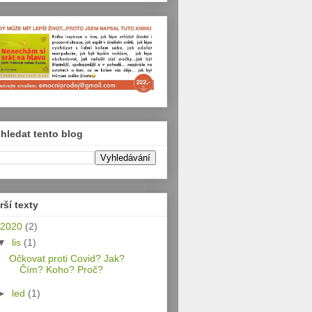
hledat tento blog
rší texty
2020
(2)
▼
lis
(1)
Očkovat proti Covid? Jak?
Čím? Koho? Proč?
►
led
(1)