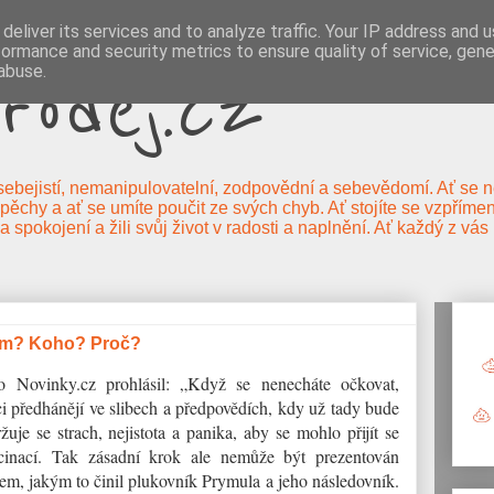
deliver its services and to analyze traffic. Your IP address and 
formance and security metrics to ensure quality of service, gen
rodej.cz
abuse.
, sebejistí, nemanipulovatelní, zodpovědní a sebevědomí. Ať se neb
ěchy a ať se umíte poučit ze svých chyb. Ať stojíte se vzpřímen
 a spokojení a žili svůj život v radosti a naplnění. Ať každý z vá
Čím? Koho? Proč?
o Novinky.cz prohlásil: „Když se nenecháte očkovat,
ci předhánějí ve slibech a předpovědích, kdy už tady bude
uje se strach, nejistota a panika, aby se mohlo přijít se
cinací. Tak zásadní krok ale nemůže být prezentován
em, jakým to činil plukovník Prymula a jeho následovník.