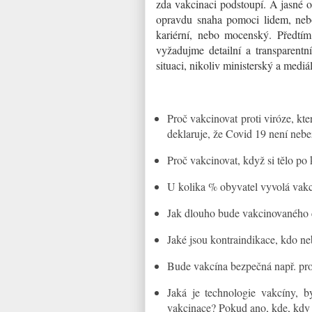
zda vakcinaci podstoupí. A jasné 
opravdu snaha pomoci lidem, nebo 
kariérní, nebo mocenský. Předtím
vyžadujme detailní a transparentní
situaci, nikoliv ministerský a mediá
Proč vakcinovat proti viróze, k
deklaruje, že Covid 19 není nebe
Proč vakcinovat, když si tělo po k
U kolika % obyvatel vyvolá vak
Jak dlouho bude vakcinovaného 
Jaké jsou kontraindikace, kdo n
Bude vakcína bezpečná např. pro
Jaká je technologie vakcíny, b
vakcinace? Pokud ano, kde, kdy