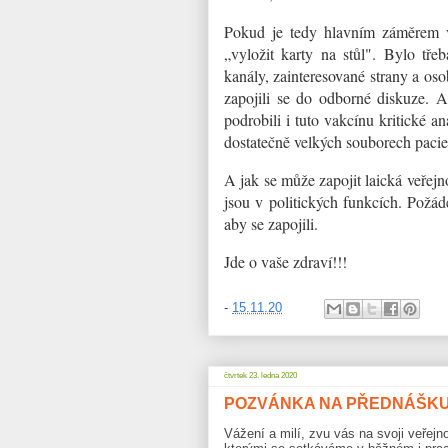
Pokud je tedy hlavním záměrem vš
„vyložit karty na stůl". Bylo tře
kanály, zainteresované strany a oso
zapojili se do odborné diskuze. Ab
podrobili i tuto vakcínu kritické a
dostatečně velkých souborech pacie
A jak se může zapojit laická veřejno
jsou v politických funkcích. Požáde
aby se zapojili.
Jde o vaše zdraví!!!
-
15.11.20
čtvrtek 23. ledna 2020
POZVÁNKA NA PŘEDNÁŠK
Vážení a milí, zvu vás na svoji veřej