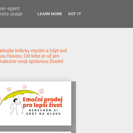
user-agent
erate usage
LEARN MORE
GOT IT
ojíte kriticky myslet a hájit své
ou hlavou. Od toho je už jen
s nalezne svoji správnou životní