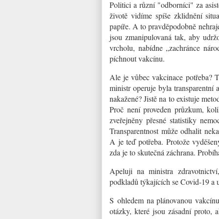
Politici a různí "odborníci" za asi
životě vidíme spíše zklidnění si
papíře. A to pravděpodobně nehraje 
jsou zmanipulovaná tak, aby udržo
vrcholu, nabídne „zachránce náro
píchnout vakcínu.
Ale je vůbec vakcinace potřeba? To
ministr operuje byla transparentní
nakažené? Jistě na to existuje meto
Proč není proveden průzkum, koli
zveřejněny přesné statistiky nemo
Transparentnost může odhalit nekal
A je teď potřeba. Protože vyděšen
zda je to skutečná záchrana. Probíh
Apeluji na ministra zdravotnictví,
podkladů týkajících se Covid-19 a u
S ohledem na plánovanou vakcínu.
otázky, které jsou zásadní proto