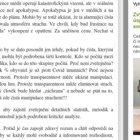
stence médií operují katastrofickými vizemi, ale v reálném
Vy
tuace než apokalypsu. Apokalypsa je jen v médiích a na
Zv
do plánu. Mohlo by se totiž ukázat, že ta alarmující čísla
ús
vala atmosféru strachu. Ve chvíli, kdy bud frustrace na
so
da" vykoupení z opatření. Za směšnou cenu. Nechat si
Cel
či 
neu
 by se dalo posoudit jen tehdy, pokud by čísla, kterými
něm
 a mohla být podrobena širší kontrole. Kdo se počítá mezi
dika, kdo se do této skupiny počítá. Proč není zveřejněna?
k % obyvatel je už proti Covid imunních? Proč nejsou
cnosti. Protože transparentnost může ukázat manipulaci.
ou hru. Protože transparentnost může eliminovat strach.
ý člověk bude hledat „záchranu" a nebude se ptát na to,
á zde čistá manipulace strachem!!!
 aby zajistil zveřejnění detailních statistik, metodik a
možnil jejich podrobení kritické analýze.
 Pořád je čas zapojit zdravý rozum a chtít odpovědi na
, aby se každý mohl svobodně a informovaně rozhodnout,