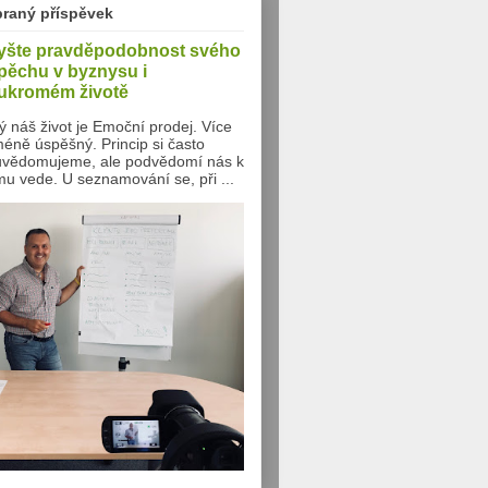
braný příspěvek
yšte pravděpodobnost svého
pěchu v byznysu i
ukromém životě
ý náš život je Emoční prodej. Více
méně úspěšný. Princip si často
vědomujeme, ale podvědomí nás k
u vede. U seznamování se, při ...