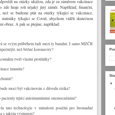
odpovědi na otázky ukážou, zda je za záměrem vakcinace
zde hraje roli nějaký jiný záměr. Například, finanční,
, než se budeme ptát na otázky týkající se vakcinace,
 statistiky týkající se Covid, abychom viděli skutečnou
lní obraz. A pak se ptejme, například:
terá se svým průběhem řadí mezi ty banální. I samo MZČR
zpečnější, než běžné koronaviry?
Pro
ontaktu tvoří vlastní protilátky?
cinace imunitu?
Sta
chránit?
▼
ebude moci být vakcinován z důvodu rizika?
 pacienty trpící autoimunitními onemocněními?
yla tato technologie v minulosti použitá pro hromadné
 a s jakým výstupem?