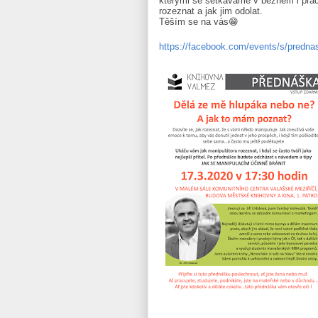
kterými se setkáváme v běžném i pra
rozeznat a jak jim odolat.
Těším se na vás
😁
https://facebook.com/events/s/predna