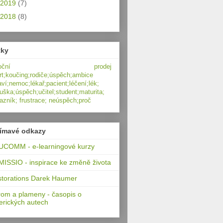
2019
(7)
2018
(8)
tky
moční prodej
rt;koučing;rodiče;úspěch;ambice
aví;nemoc;lékař;pacient;léčení;lék;
uška;úspěch;učitel;student;maturita;
azník; frustrace; neúspěch;proč
jímavé odkazy
COMM - e-learningové kurzy
ISSIO - inspirace ke změně života
torations Darek Haumer
om a plameny - časopis o
rických autech