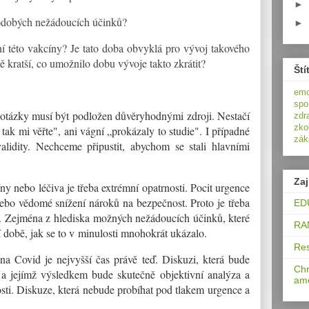
►
hodobých nežádoucích účinků?
►
ní této vakcíny? Je tato doba obvyklá pro vývoj takového
 kratší, co umožnilo dobu vývoje takto zkrátit?
Ští
e
spo
otázky musí být podložen důvěryhodnými zdroji. Nestačí
zdr
zko
 tak mi věřte", ani vágní „prokázaly to studie". I případné
zák
validity. Nechceme připustit, abychom se stali hlavními
Za
y nebo léčiva je třeba extrémní opatrnosti. Pocit urgence
ebo vědomé snížení nároků na bezpečnost. Proto je třeba
EDU
ti. Zejména z hlediska možných nežádoucích účinků, které
RAM
 době, jak se to v minulosti mnohokrát ukázalo.
Res
a Covid je nejvyšší čas právě teď. Diskuzi, která bude
Chr
y a jejímž výsledkem bude skutečně objektivní analýza a
ame
sti. Diskuze, která nebude probíhat pod tlakem urgence a