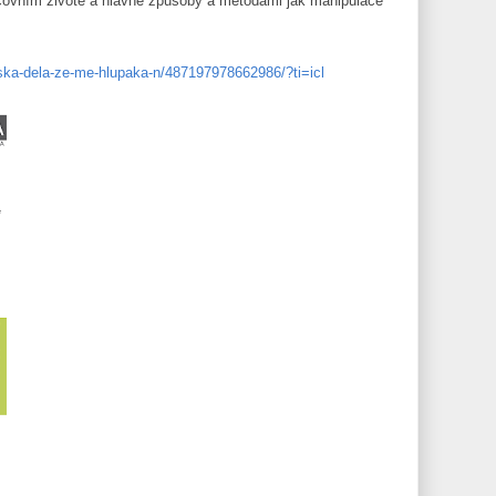
covním životě a hlavně způsoby a metodami jak manipulace
ska-dela-ze-me-hlupaka-n/487197978662986/?ti=icl