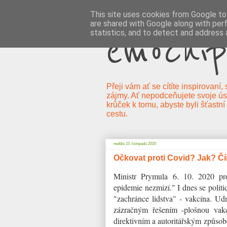
This site uses cookies from Google to 
are shared with Google along with per
emocnip
statistics, and to detect and address 
Přeji vám ať se cítíte inspirovaní
zájmy. Ať nepodceňujete svoje úsp
krůček k tomu, abyste byli šťastní
cestu.
neděle 15. listopadu 2020
Očkovat proti Covid? Jak? 
Ministr Prymula 6. 10. 2020 pr
epidemie nezmizí." I dnes se politi
"zachránce lidstva" - vakcína. Udrž
zázračným řešením -plošnou vak
direktivním a autoritářským způsob