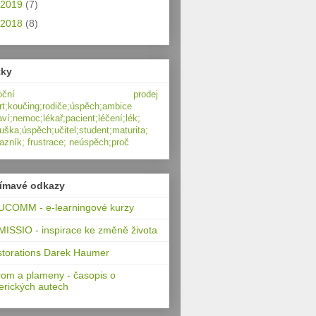
2019
(7)
2018
(8)
tky
moční prodej
rt;koučing;rodiče;úspěch;ambice
aví;nemoc;lékař;pacient;léčení;lék;
uška;úspěch;učitel;student;maturita;
azník; frustrace; neúspěch;proč
jímavé odkazy
COMM - e-learningové kurzy
ISSIO - inspirace ke změně života
torations Darek Haumer
om a plameny - časopis o
rických autech