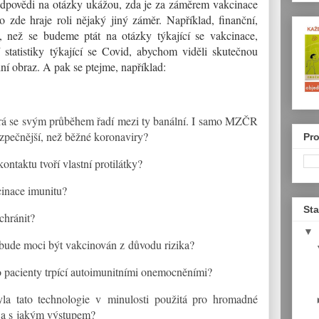
odpovědi na otázky ukážou, zda je za záměrem vakcinace
zde hraje roli nějaký jiný záměr. Například, finanční,
, než se budeme ptát na otázky týkající se vakcinace,
 statistiky týkající se Covid, abychom viděli skutečnou
lní obraz. A pak se ptejme, například:
terá se svým průběhem řadí mezi ty banální. I samo MZČR
zpečnější, než běžné koronaviry?
Pro
ontaktu tvoří vlastní protilátky?
cinace imunitu?
Sta
chránit?
▼
ebude moci být vakcinován z důvodu rizika?
 pacienty trpící autoimunitními onemocněními?
yla tato technologie v minulosti použitá pro hromadné
 a s jakým výstupem?