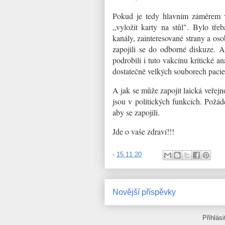
Pokud je tedy hlavním záměrem vš
„vyložit karty na stůl". Bylo tře
kanály, zainteresované strany a oso
zapojili se do odborné diskuze. Ab
podrobili i tuto vakcínu kritické a
dostatečně velkých souborech pacie
A jak se může zapojit laická veřejno
jsou v politických funkcích. Požáde
aby se zapojili.
Jde o vaše zdraví!!!
-
15.11.20
Novější příspěvky
Přihlás