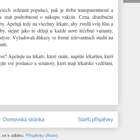
ech ochránit populaci, pak je třeba transparentnosti a
ba znát podrobnosti o nákupu vakcín. Cena, distribuční
by. Apeluji tedy na všechny lékaře, aby zvedli svůj hlas a
y, stejně jako to dělají u každé nové léčebné varianty,
nalýze. Vyžadovali důkazy ve formě relevantních studií na
ntů.
st? Apelujte na lékaře, které znáte, napište lékařům, kteří
jte své poslance a senátory, kteří mají lékařské vzdělání,
Domovská stránka
Starší příspěvky
it se k odběru:
Příspěvky (Atom)