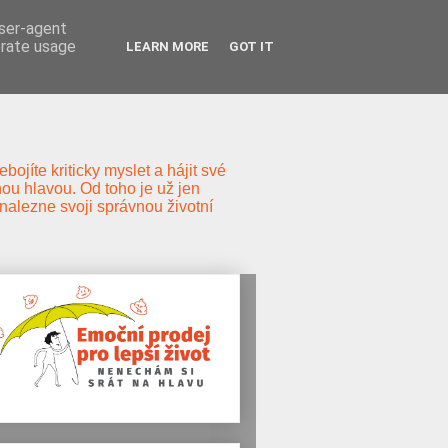
user-agent
erate usage
LEARN MORE
GOT IT
ojíte kriticky myslet a hájit své
ou hlavou. Od toho je už jen
s nalezne svoji správnou životní