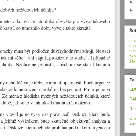
►
hodobých nežádoucích účinků?
►
ní této vakcíny? Je tato doba obvyklá pro vývoj takového
 kratší, co umožnilo dobu vývoje takto zkrátit?
Ští
e
spo
otázky musí být podložen důvěryhodnými zdroji. Nestačí
zdr
zko
 tak mi věřte", ani vágní „prokázaly to studie". I případné
zák
validity. Nechceme připustit, abychom se stali hlavními
Za
y nebo léčiva je třeba extrémní opatrnosti. Pocit urgence
ebo vědomé snížení nároků na bezpečnost. Proto je třeba
EDU
ti. Zejména z hlediska možných nežádoucích účinků, které
RAM
 době, jak se to v minulosti mnohokrát ukázalo.
Res
a Covid je nejvyšší čas právě teď. Diskuzi, která bude
Chr
y a jejímž výsledkem bude skutečně objektivní analýza a
ame
sti. Diskuze, která nebude probíhat pod tlakem urgence a