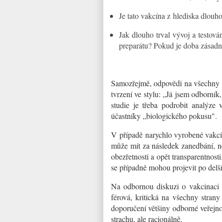
Je tato vakcína z hlediska dlou
Jak dlouho trval vývoj a testová
preparátu? Pokud je doba zásadně
Samozřejmě, odpovědi na všechny 
tvrzení ve stylu: „Já jsem odborník,
studie je třeba podrobit analýze 
účastníky „biologického pokusu".
V případě narychlo vyrobené vakcín
může mít za následek zanedbání, n
obezřetnosti a opět transparentnos
se případně mohou projevit po delší
Na odbornou diskuzi o vakcinaci n
férová, kritická na všechny stran
doporučení většiny odborné veřejno
strachu, ale racionálně.