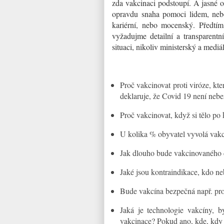
zda vakcinaci podstoupí. A jasné 
opravdu snaha pomoci lidem, nebo 
kariérní, nebo mocenský. Předtím
vyžadujme detailní a transparentní
situaci, nikoliv ministerský a mediá
Proč vakcinovat proti viróze, k
deklaruje, že Covid 19 není nebe
Proč vakcinovat, když si tělo po k
U kolika % obyvatel vyvolá vak
Jak dlouho bude vakcinovaného 
Jaké jsou kontraindikace, kdo n
Bude vakcína bezpečná např. pro
Jaká je technologie vakcíny, b
vakcinace? Pokud ano, kde, kdy