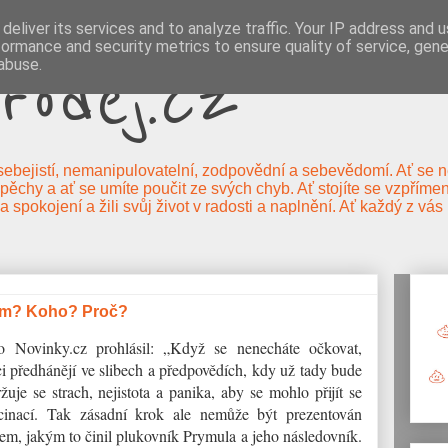
deliver its services and to analyze traffic. Your IP address and 
formance and security metrics to ensure quality of service, gen
rodej.cz
abuse.
, sebejistí, nemanipulovatelní, zodpovědní a sebevědomí. Ať se neb
ěchy a ať se umíte poučit ze svých chyb. Ať stojíte se vzpřímen
 a spokojení a žili svůj život v radosti a naplnění. Ať každý z vá
Čím? Koho? Proč?
o Novinky.cz prohlásil: „Když se nenecháte očkovat,
ci předhánějí ve slibech a předpovědích, kdy už tady bude
uje se strach, nejistota a panika, aby se mohlo přijít se
cinací. Tak zásadní krok ale nemůže být prezentován
em, jakým to činil plukovník Prymula a jeho následovník.