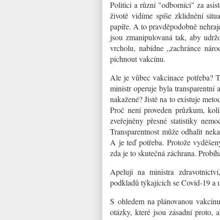
Politici a různí "odborníci" za asi
životě vidíme spíše zklidnění si
papíře. A to pravděpodobně nehraje 
jsou zmanipulovaná tak, aby udržo
vrcholu, nabídne „zachránce náro
píchnout vakcínu.
Ale je vůbec vakcinace potřeba? To
ministr operuje byla transparentní
nakažené? Jistě na to existuje meto
Proč není proveden průzkum, koli
zveřejněny přesné statistiky nemo
Transparentnost může odhalit nekal
A je teď potřeba. Protože vyděšen
zda je to skutečná záchrana. Probíh
Apeluji na ministra zdravotnictví,
podkladů týkajících se Covid-19 a u
S ohledem na plánovanou vakcínu.
otázky, které jsou zásadní proto