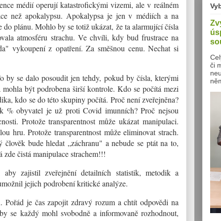
stence médií operují katastrofickými vizemi, ale v reálném
Vy
tuace než apokalypsu. Apokalypsa je jen v médiích a na
Zv
do plánu. Mohlo by se totiž ukázat, že ta alarmující čísla
ús
vala atmosféru strachu. Ve chvíli, kdy bud frustrace na
so
da" vykoupení z opatření. Za směšnou cenu. Nechat si
Cel
či 
neu
 by se dalo posoudit jen tehdy, pokud by čísla, kterými
něm
 a mohla být podrobena širší kontrole. Kdo se počítá mezi
dika, kdo se do této skupiny počítá. Proč není zveřejněna?
k % obyvatel je už proti Covid imunních? Proč nejsou
cnosti. Protože transparentnost může ukázat manipulaci.
ou hru. Protože transparentnost může eliminovat strach.
ý člověk bude hledat „záchranu" a nebude se ptát na to,
á zde čistá manipulace strachem!!!
 aby zajistil zveřejnění detailních statistik, metodik a
možnil jejich podrobení kritické analýze.
 Pořád je čas zapojit zdravý rozum a chtít odpovědi na
, aby se každý mohl svobodně a informovaně rozhodnout,