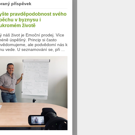
braný příspěvek
yšte pravděpodobnost svého
pěchu v byznysu i
ukromém životě
ý náš život je Emoční prodej. Více
méně úspěšný. Princip si často
vědomujeme, ale podvědomí nás k
u vede. U seznamování se, při ...