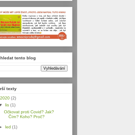
hledat tento blog
rší texty
2020
(2)
▼
lis
(1)
Očkovat proti Covid? Jak?
Čím? Koho? Proč?
►
led
(1)